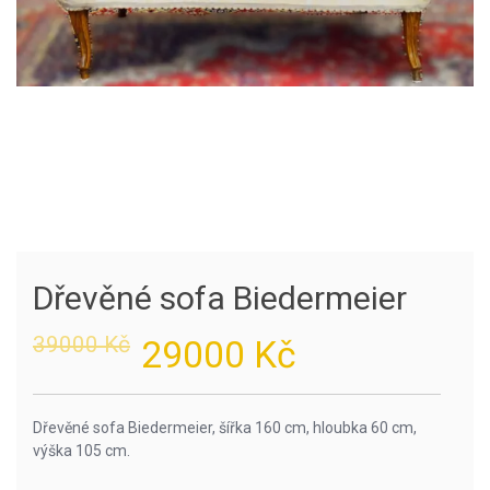
Dřevěné sofa Biedermeier
Original
Current
39000
Kč
29000
Kč
price
price
was:
is:
39000 Kč.
29000 Kč.
Dřevěné sofa Biedermeier, šířka 160 cm, hloubka 60 cm,
výška 105 cm.