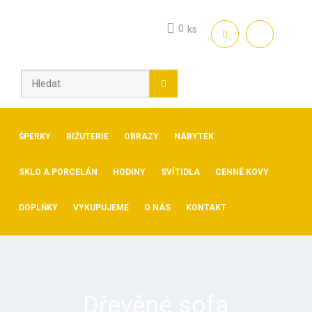
Skip
to
0
ks
content
ŠPERKY
BIŽUTERIE
OBRAZY
NÁBYTEK
SKLO A PORCELÁN
HODINY
SVÍTIDLA
CENNÉ KOVY
DOPLŇKY
VYKUPUJEME
O NÁS
KONTAKT
Dřevěné sofa