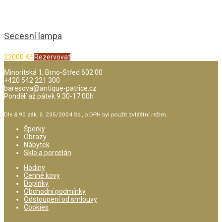
Secesní lampa
22000
Kč
Rezervovat
Minoritská 1, Brno-Střed 602 00
+420 542 221 300
baresova@antique-patrice.cz
Pondělí až pátek 9:30-17:00h
Dle & 90 zák. č. 235/2004 Sb., o DPH byl použit zvláštní režim.
Šperky
Obrazy
Nábytek
Sklo a porcelán
Hodiny
Cenné kovy
Doplňky
Obchodní podmínky
Odstoupení od smlouvy
Cookies