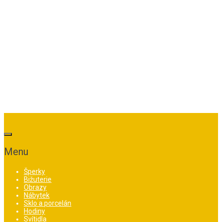
Menu
Šperky
Bižuterie
Obrazy
Nábytek
Sklo a porcelán
Hodiny
Svítidla