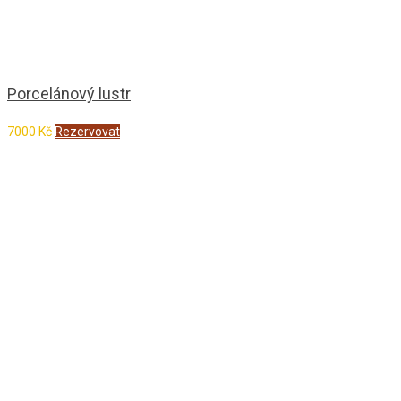
Porcelánový lustr
7000
Kč
Rezervovat