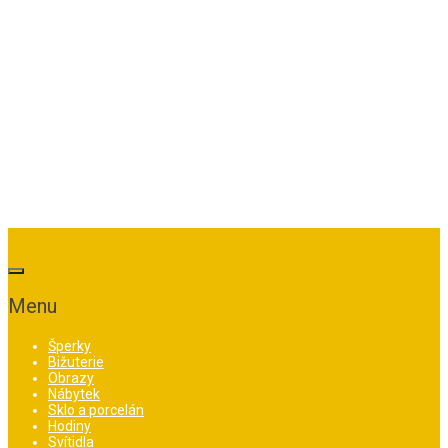
Menu
Šperky
Bižuterie
Obrazy
Nábytek
Sklo a porcelán
Hodiny
Svítidla