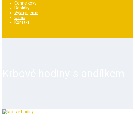
Cenné kovy
Doplňky
Vykupujeme
O nás
Kontakt
Krbové hodiny s andílkem