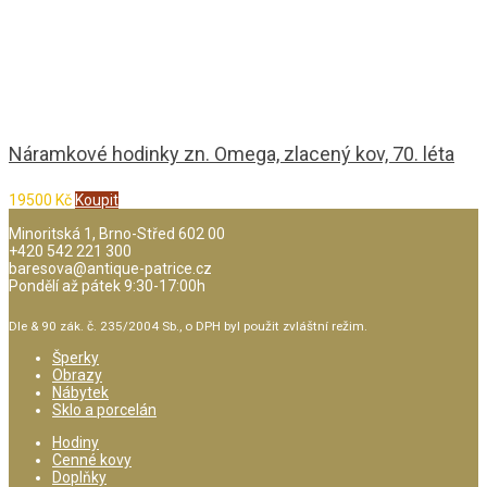
Náramkové hodinky zn. Omega, zlacený kov, 70. léta
19500
Kč
Koupit
Minoritská 1, Brno-Střed 602 00
+420 542 221 300
baresova@antique-patrice.cz
Pondělí až pátek 9:30-17:00h
Dle & 90 zák. č. 235/2004 Sb., o DPH byl použit zvláštní režim.
Šperky
Obrazy
Nábytek
Sklo a porcelán
Hodiny
Cenné kovy
Doplňky