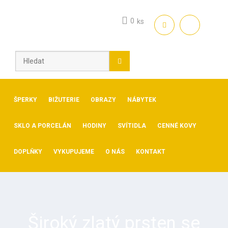
Skip
to
0
ks
content
ŠPERKY
BIŽUTERIE
OBRAZY
NÁBYTEK
SKLO A PORCELÁN
HODINY
SVÍTIDLA
CENNÉ KOVY
DOPLŇKY
VYKUPUJEME
O NÁS
KONTAKT
Široký zlatý prsten se