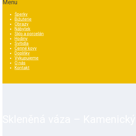
Menu
Šperky
Bižuterie
Obrazy
Nábytek
Sklo a porcelán
Hodiny
Svítidla
Cenné kovy
Doplňky
Vykupujeme
O nás
Kontakt
Skleněná váza – Kamenický