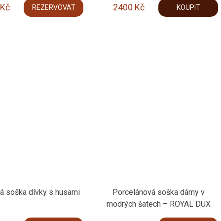
Kč
2400
Kč
REZERVOVAT
KOUPIT
á soška dívky s husami
Porcelánová soška dámy v
modrých šatech – ROYAL DUX