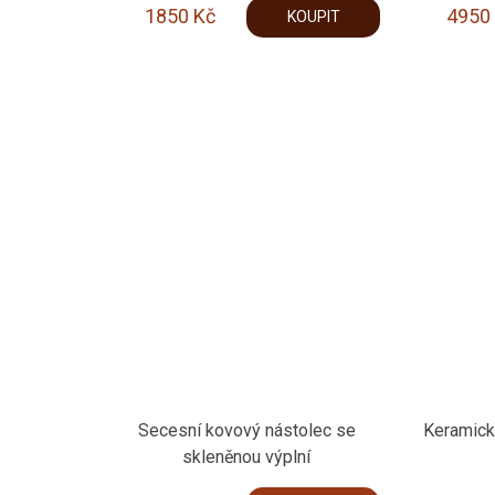
1850
Kč
4950
KOUPIT
Secesní kovový nástolec se
Keramick
skleněnou výplní