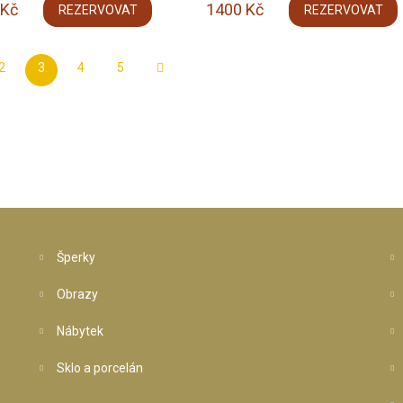
Kč
1400
Kč
REZERVOVAT
REZERVOVAT
2
3
4
5
Šperky
Obrazy
Nábytek
Sklo a porcelán