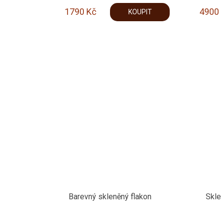
1790
Kč
4900
KOUPIT
Barevný skleněný flakon
Skl