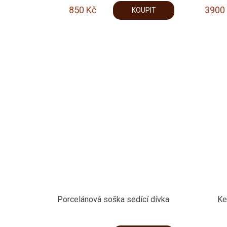
850
Kč
3900
KOUPIT
Porcelánová soška sedící dívka
Ke