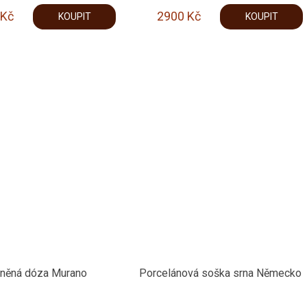
Kč
2900
Kč
KOUPIT
KOUPIT
eněná dóza Murano
Porcelánová soška srna Německo