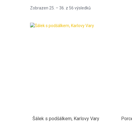
Sorted
Zobrazen 25. – 36. z 56 výsledků
by
latest
Šálek s podšálkem, Karlovy Vary
Porc