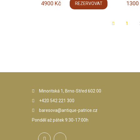
4900
Kč
1300
REZERVOVAT
1
Minoritská 1, Brno-Střed 602 00
+420 542 221 300
baresova@antique-patrice.cz
Pondělí až pátek 9:30-17:00h