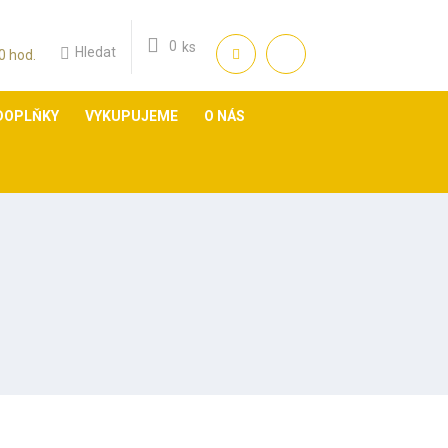
0
ks
Hledat
:00 hod.
DOPLŇKY
VYKUPUJEME
O NÁS