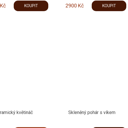
Kč
2900
Kč
KOUPIT
KOUPIT
ramický květináč
Skleněný pohár s víkem