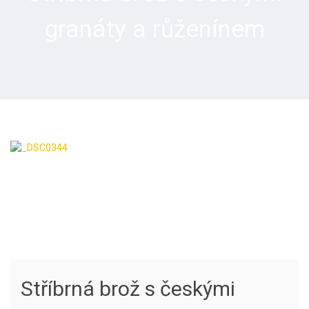
granáty a růženínem
Stříbrná brož s českými