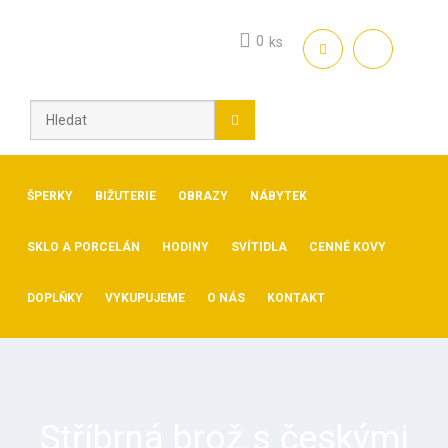
Skip
to
0
ks
content
ŠPERKY
BIŽUTERIE
OBRAZY
NÁBYTEK
SKLO A PORCELÁN
HODINY
SVÍTIDLA
CENNÉ KOVY
DOPLŇKY
VYKUPUJEME
O NÁS
KONTAKT
Stříbrná brož s českými