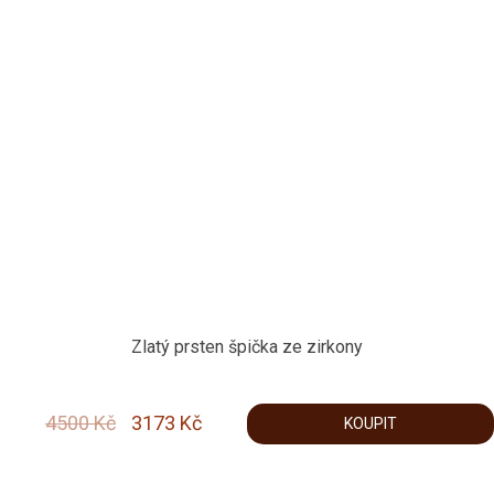
Zlatý prsten špička ze zirkony
Original
Current
4500
Kč
3173
Kč
KOUPIT
price
price