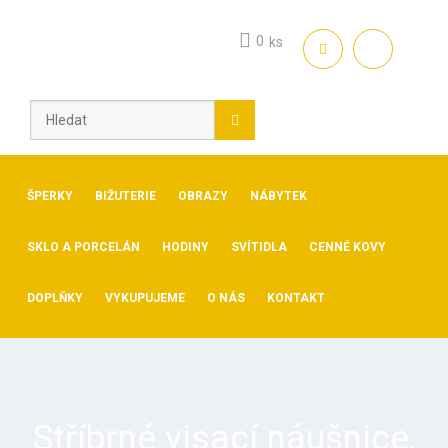
Skip
to
0
ks
content
ŠPERKY
BIŽUTERIE
OBRAZY
NÁBYTEK
SKLO A PORCELÁN
HODINY
SVÍTIDLA
CENNÉ KOVY
DOPLŇKY
VYKUPUJEME
O NÁS
KONTAKT
Stříbrné visací náušnice,