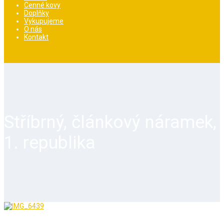
Cenné kovy
Doplňky
Vykupujeme
O nás
Kontakt
Stříbrný, článkový náramek,
1. republika