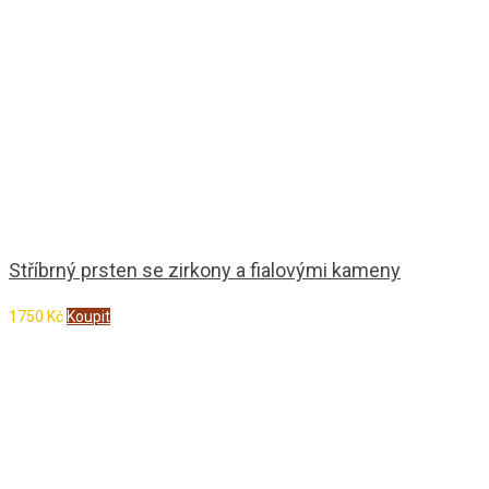
Stříbrný prsten se zirkony a fialovými kameny
1750
Kč
Koupit