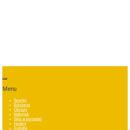
Menu
Šperky
Bižuterie
Obrazy
Nábytek
Sklo a porcelán
Hodiny
Svítidla