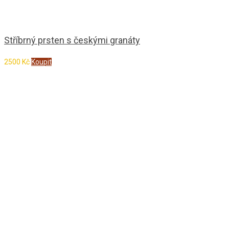
Stříbrný prsten s českými granáty
2500
Kč
Koupit