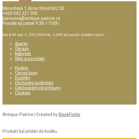
Minoritská 1, Brno-Střed 602 00
+420 542 221 300
baresova@antique-patrice.cz
Pondělí až pátek 9:30-17:00h
Dle & 90 zák. č. 235/2004 Sb., o DPH byl použit zvláštní režim.
Šperky
Obrazy
Nábytek
Sklo a porcelán
Hodiny
Cenné kovy
Doplňky
Obchodní podmínky
Odstoupení od smlouvy
Cookies
Antique-Patrice | Created by
BlackFields
Produkt byl přidán do košíku