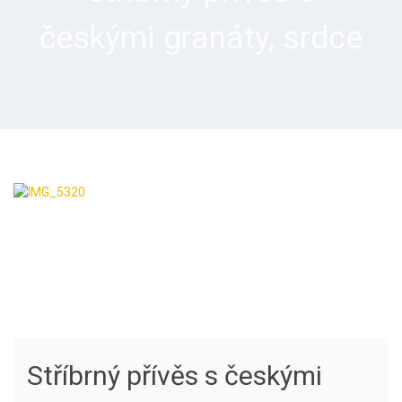
českými granáty, srdce
Stříbrný přívěs s českými