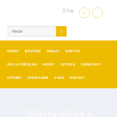
Skip
to
0
ks
content
ŠPERKY
BIŽUTERIE
OBRAZY
NÁBYTEK
SKLO A PORCELÁN
HODINY
SVÍTIDLA
CENNÉ KOVY
DOPLŇKY
VYKUPUJEME
O NÁS
KONTAKT
Stříbrný přívěs s