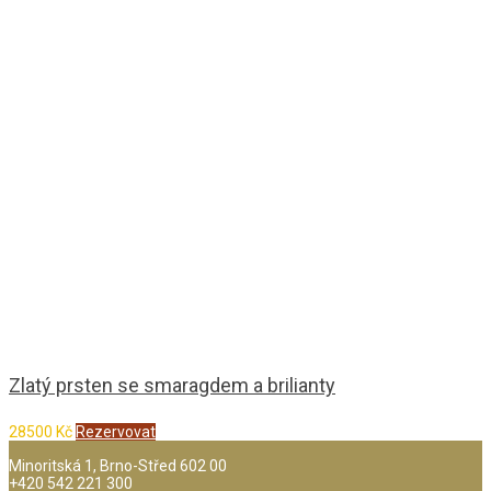
Zlatý prsten se smaragdem a brilianty
28500
Kč
Rezervovat
Minoritská 1, Brno-Střed 602 00
+420 542 221 300