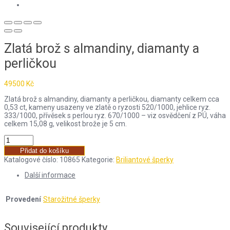
Zlatá brož s almandiny, diamanty a
perličkou
49500
Kč
Zlatá brož s almandiny, diamanty a perličkou, diamanty celkem cca
0,53 ct, kameny usazeny ve zlatě o ryzosti 520/1000, jehlice ryz.
333/1000, přívěsek s perlou ryz. 670/1000 – viz osvědčení z PÚ, váha
celkem 15,08 g, velikost brože je 5 cm.
Přidat do košíku
Katalogové číslo:
10865
Kategorie:
Briliantové šperky
Další informace
Provedení
Starožitné šperky
Související produkty