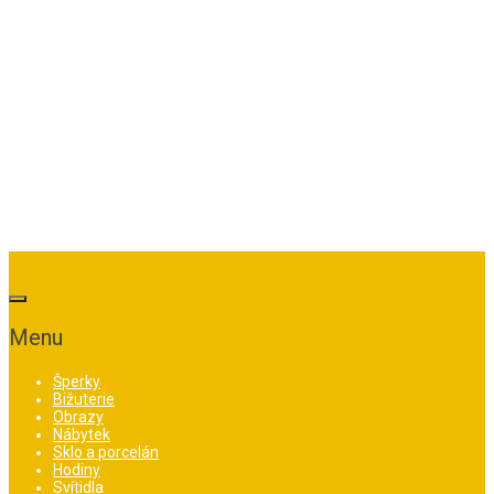
Menu
Šperky
Bižuterie
Obrazy
Nábytek
Sklo a porcelán
Hodiny
Svítidla