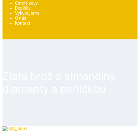
Cenné kovy
Doplňky
Vykupujeme
O nás
Kontakt
Zlatá brož s almandiny,
diamanty a perličkou