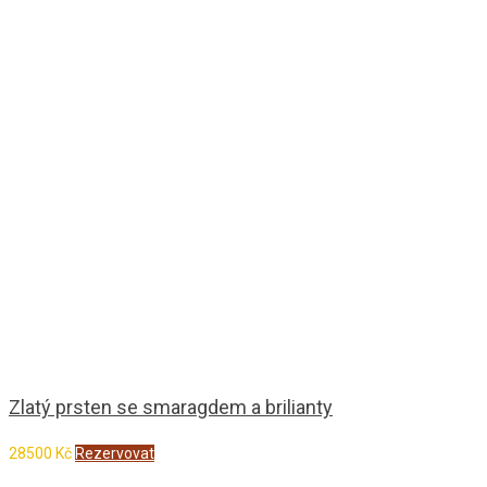
Zlatý prsten se smaragdem a brilianty
28500
Kč
Rezervovat