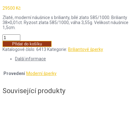
29500
Kč
Zlaté, moderní náušnice s brilianty, bílé zlato 585/1000. Brilianty
38×0,01ct. Ryzost zlata 585/1000, váha 3,55g. Velikost náušnice
1,5cm.
Přidat do košíku
Katalogové číslo:
6413
Kategorie:
Briliantové šperky
Další informace
Provedení
Moderní šperky
Související produkty