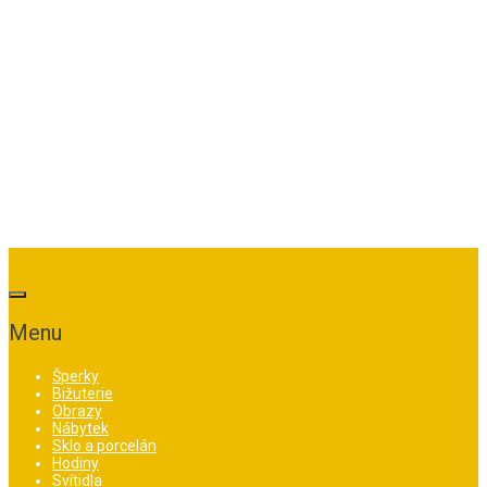
Menu
Šperky
Bižuterie
Obrazy
Nábytek
Sklo a porcelán
Hodiny
Svítidla