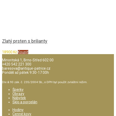
Zlatý prsten s brilianty
18900
Kč
Koupit
Minoritská 1, Brno-Střed 602 00
+420 542 221 300
baresova@antique-patrice.cz
Pondělí až pátek 9:30-17:00h
Dle & 90 zák. č. 235/2004 Sb., o DPH byl použit zvláštní režim.
Šperky
Obrazy
Nábytek
Sklo a porcelán
Hodiny
Cenné kovy