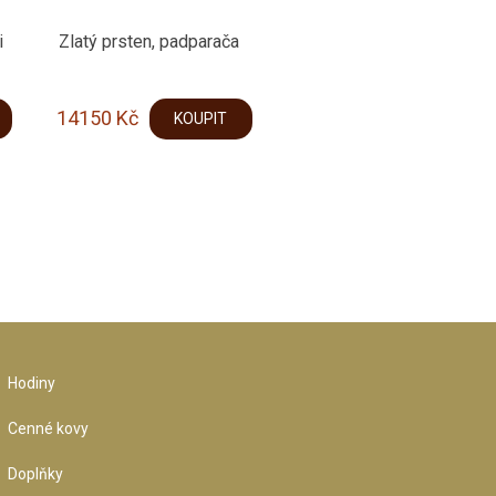
i
Zlatý prsten, padparača
14150
Kč
KOUPIT
Hodiny
Cenné kovy
Doplňky