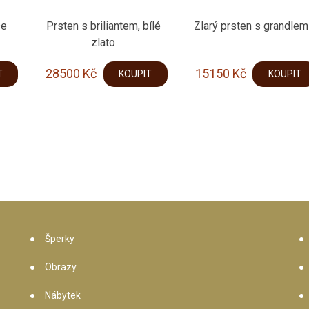
se
Prsten s briliantem, bílé
Zlarý prsten s grandlem
zlato
28500
Kč
15150
Kč
T
KOUPIT
KOUPIT
Šperky
Obrazy
Nábytek