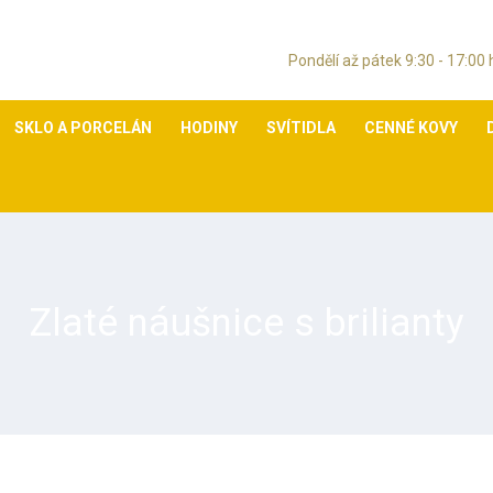
Pondělí až pátek 9:30 - 17:00
SKLO A PORCELÁN
HODINY
SVÍTIDLA
CENNÉ KOVY
Zlaté náušnice s brilianty