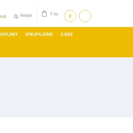
0
ks
Hledat
 hod.
DOPLŇKY
VYKUPUJEME
O NÁS