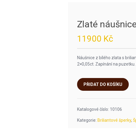
Zlaté náušnice 
11900
Kč
Náušnice z bílého zlata s brilia
2×0,05ct. Zapínání na puzetku.
PŘIDAT DO KOŠÍKU
Katalogové číslo:
10106
Kategorie:
Briliantové šperky
,
Š