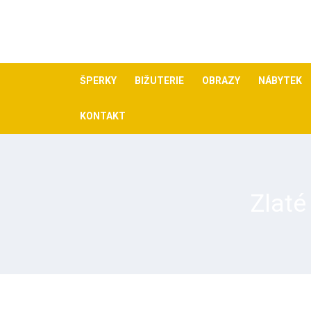
Skip
to
content
ŠPERKY
BIŽUTERIE
OBRAZY
NÁBYTEK
KONTAKT
Zlaté