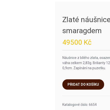
Zlaté náušnice 
smaragdem
49500
Kč
Náušnice z bílého zlata, osaze
váha celkem 2,83g. Brilianty 1
0,9cm. Zapínání na puzetku.
PŘIDAT DO KOŠÍKU
Katalogové číslo:
6654