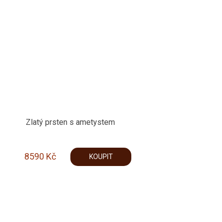
Zlatý prsten s ametystem
8590
Kč
KOUPIT