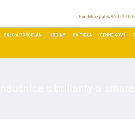
Pondělí až pátek 9:30 - 17:00
SKLO A PORCELÁN
HODINY
SVÍTIDLA
CENNÉ KOVY
 náušnice s brilianty a sma