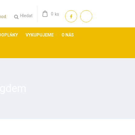
0
ks
Hledat
 hod.
DOPLŇKY
VYKUPUJEME
O NÁS
ragdem