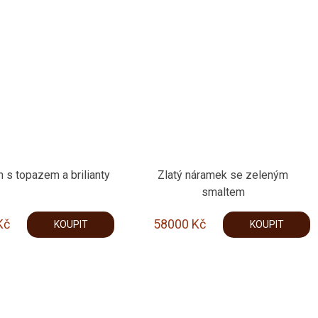
n s topazem a brilianty
Zlatý náramek se zeleným
smaltem
Kč
58000
Kč
KOUPIT
KOUPIT