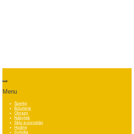
Menu
Šperky
Bižuterie
Obrazy
Nábytek
Sklo a porcelán
Hodiny
Svítidla