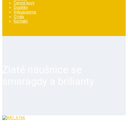
Cenné kovy
Doplňky
Vykupujeme
O nás
Kontakt
Zlaté náušnice se
smaragdy a brilianty