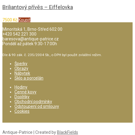
Briliantový přívěs – Eiffelovka
7500
Kč
Koupit
Minoritská 1, Brno-Střed 602 00
+420 542 221 300
baresova@antique-patrice.cz
Pondělí až pátek 9:30-17:00h
Dle & 90 zák. č. 235/2004 Sb., o DPH byl použit zvláštní režim.
Šperky
Obrazy
Nábytek
Sklo a porcelán
Hodiny
Cenné kovy
Doplňky
Obchodní podmínky
Odstoupení od smlouvy
Cookies
Antique-Patrice | Created by
BlackFields