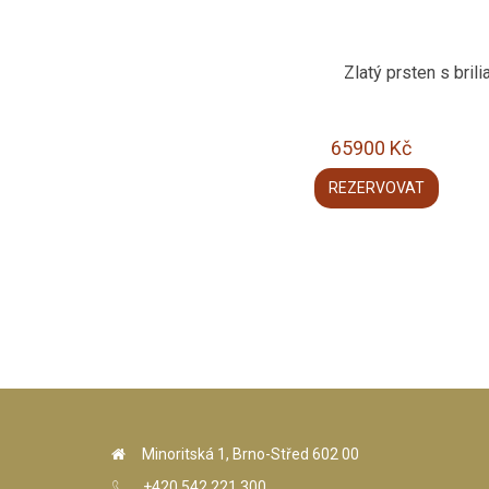
Zlatý prsten s brili
65900
Kč
REZERVOVAT
Minoritská 1, Brno-Střed 602 00
+420 542 221 300