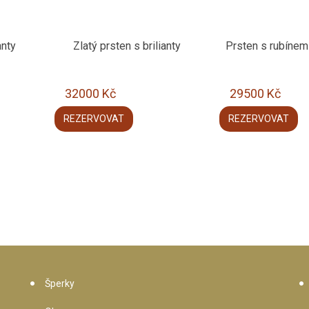
anty
Zlatý prsten s brilianty
Prsten s rubínem 
32000
Kč
29500
Kč
REZERVOVAT
REZERVOVAT
Šperky