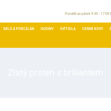
Pondělí až pátek 9:30 - 17:00
SKLO A PORCELÁN
HODINY
SVÍTIDLA
CENNÉ KOVY
Zlatý prsten s briliantem