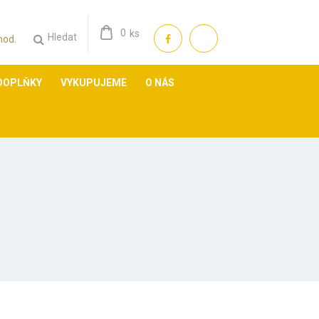
0
ks
Hledat
 hod.
DOPLŇKY
VYKUPUJEME
O NÁS