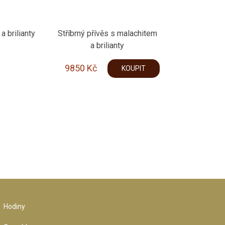
a brilianty
Stříbrný přívěs s malachitem
a brilianty
9850
Kč
KOUPIT
Hodiny