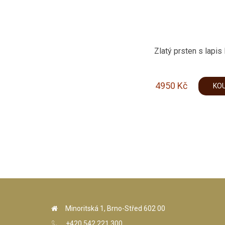
Zlatý prsten s lapis 
4950
Kč
KOU
Minoritská 1, Brno-Střed 602 00
+420 542 221 300