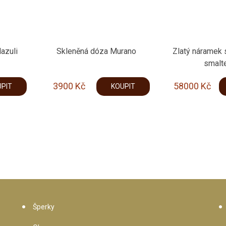
lazuli
Skleněná dóza Murano
Zlatý náramek
smalt
3900
Kč
58000
Kč
PIT
KOUPIT
Šperky