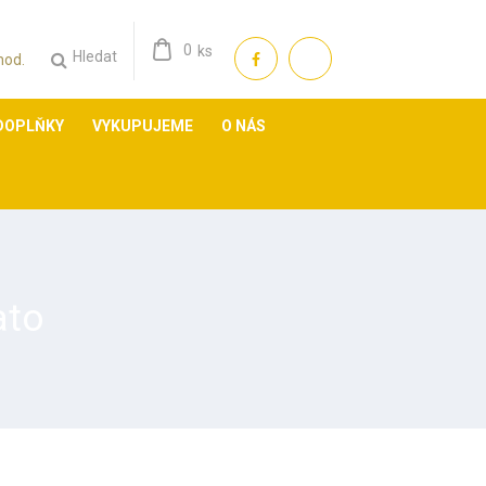
0
ks
Hledat
 hod.
DOPLŇKY
VYKUPUJEME
O NÁS
ato