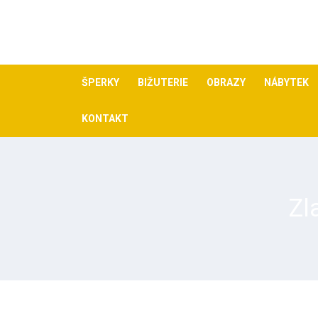
Skip
to
content
ŠPERKY
BIŽUTERIE
OBRAZY
NÁBYTEK
KONTAKT
Zl