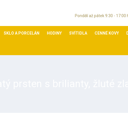
Pondělí až pátek 9:30 - 17:00
SKLO A PORCELÁN
HODINY
SVÍTIDLA
CENNÉ KOVY
atý prsten s brilianty, žluté zl