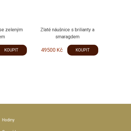
 se zeleným
Zlaté náušnice s brilianty a
em
smaragdem
49500
Kč
KOUPIT
KOUPIT
Hodiny