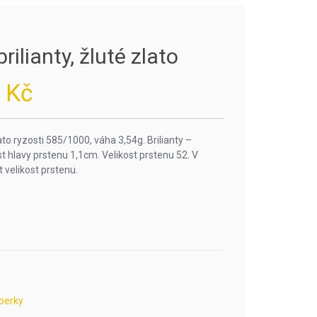
rilianty, žluté zlato
0
Kč
zlato ryzosti 585/1000, váha 3,54g. Brilianty –
ost hlavy prstenu 1,1cm. Velikost prstenu 52. V
 velikost prstenu.
perky