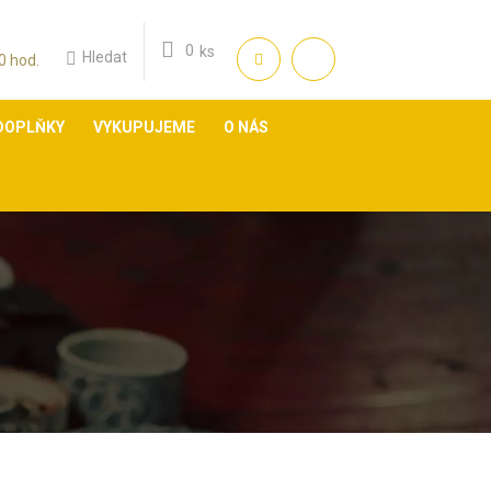
0
ks
Hledat
:00 hod.
DOPLŇKY
VYKUPUJEME
O NÁS
m