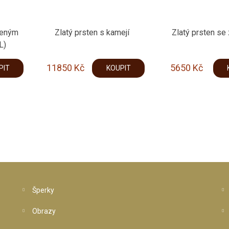
veným
Zlatý prsten s kamejí
Zlatý prsten se
L)
11850
Kč
5650
Kč
PIT
KOUPIT
Šperky
Obrazy