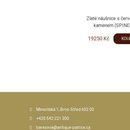
Zlaté náušnice s čer
kamenem (SPINE
19250
Kč
KOU
Minoritská 1, Brno-Střed 602 00
+420 542 221 300
baresova@antique-patrice.cz