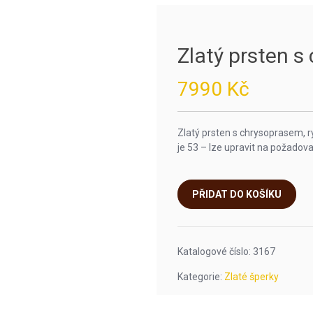
Zlatý prsten 
7990
Kč
Zlatý prsten s chrysoprasem, r
je 53 – lze upravit na požadova
PŘIDAT DO KOŠÍKU
Katalogové číslo:
3167
Kategorie:
Zlaté šperky