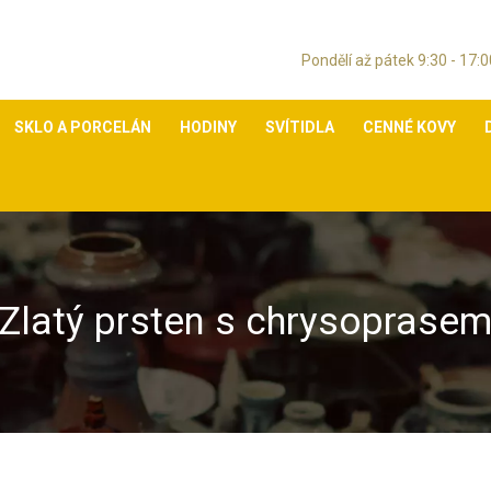
Pondělí až pátek 9:30 - 17
SKLO A PORCELÁN
HODINY
SVÍTIDLA
CENNÉ KOVY
Zlatý prsten s chrysoprase