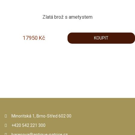
Zlatá brož s ametystem
17950
Kč
KOUPIT
Minoritská 1, Brno-Střed 602 00
+420 542 221 300
baresova@antique-patrice.cz