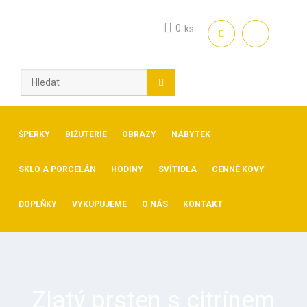
Skip
to
0
ks
content
ŠPERKY
BIŽUTERIE
OBRAZY
NÁBYTEK
SKLO A PORCELÁN
HODINY
SVÍTIDLA
CENNÉ KOVY
DOPLŇKY
VYKUPUJEME
O NÁS
KONTAKT
Zlatý prsten s citrínem