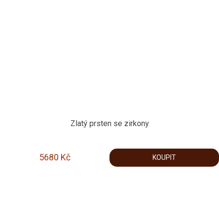
Zlatý prsten se zirkony
5680
Kč
KOUPIT