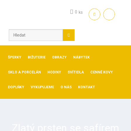
Skip
to
0
ks
content
ŠPERKY
BIŽUTERIE
OBRAZY
NÁBYTEK
SKLO A PORCELÁN
HODINY
SVÍTIDLA
CENNÉ KOVY
DOPLŇKY
VYKUPUJEME
O NÁS
KONTAKT
Zlatý prsten se safírem