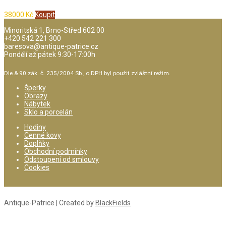
38000
Kč
Koupit
Minoritská 1, Brno-Střed 602 00
+420 542 221 300
baresova@antique-patrice.cz
Pondělí až pátek 9:30-17:00h
Dle & 90 zák. č. 235/2004 Sb., o DPH byl použit zvláštní režim.
Šperky
Obrazy
Nábytek
Sklo a porcelán
Hodiny
Cenné kovy
Doplňky
Obchodní podmínky
Odstoupení od smlouvy
Cookies
Antique-Patrice | Created by
BlackFields