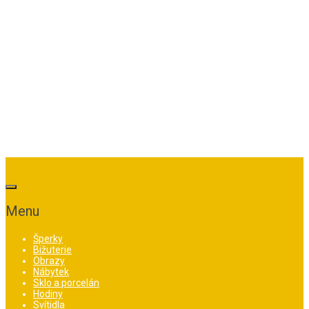
Menu
Šperky
Bižuterie
Obrazy
Nábytek
Sklo a porcelán
Hodiny
Svítidla