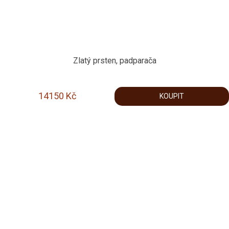
Zlatý prsten, padparača
14150
Kč
KOUPIT