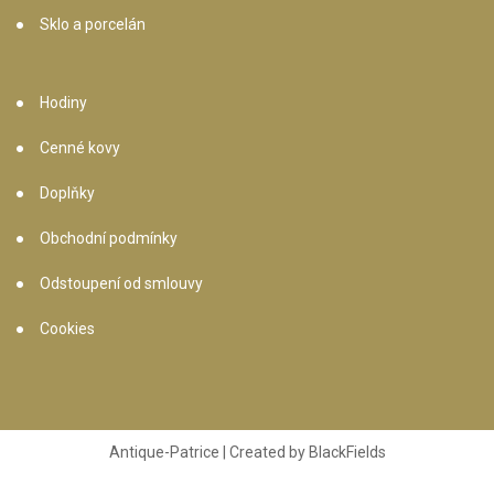
Sklo a porcelán
Hodiny
Cenné kovy
Doplňky
Obchodní podmínky
Odstoupení od smlouvy
Cookies
Antique-Patrice | Created by
BlackFields