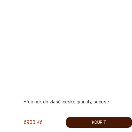
Hřebínek do vlasů, české granáty, secese
6900
Kč
KOUPIT