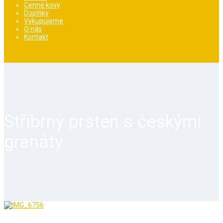
Cenné kovy
Doplňky
Vykupujeme
O nás
Kontakt
Stříbrný prsten s českými
granáty