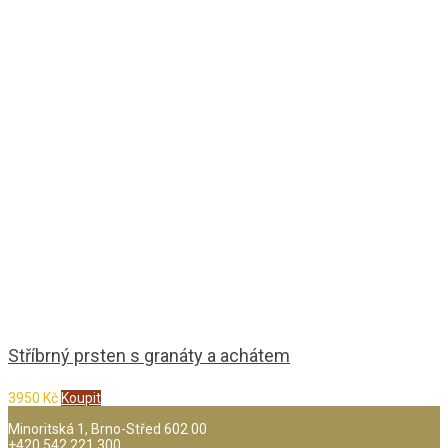
Stříbrný prsten s granáty a achátem
3950
Kč
Koupit
Minoritská 1, Brno-Střed 602 00
+420 542 221 300