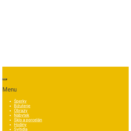
Menu
Šperky
Bižuterie
Obrazy
Nábytek
Sklo a porcelán
Hodiny
Svítidla