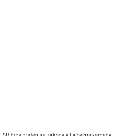
Stříbrný prsten se zirkony a fialovými kameny