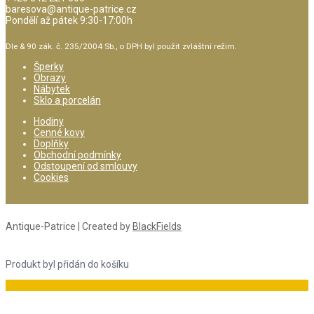
baresova@antique-patrice.cz
Pondělí až pátek 9:30-17:00h
Dle & 90 zák. č. 235/2004 Sb., o DPH byl použit zvláštní režim.
Šperky
Obrazy
Nábytek
Sklo a porcelán
Hodiny
Cenné kovy
Doplňky
Obchodní podmínky
Odstoupení od smlouvy
Cookies
Antique-Patrice | Created by
BlackFields
Produkt byl přidán do košíku
Do košíku