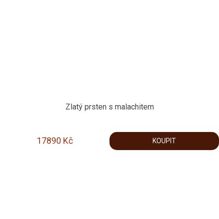
Zlatý prsten s malachitem
17890
Kč
KOUPIT